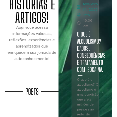
HISTÓRIAS E
fevereiro
14, 2023
ARTIGOS!
ibta
10:06
am
Aqui você acessa
O QUE É
informações valiosas,
reflexões, experiências e
ALCOOLISMO?
aprendizados que
DADOS,
enriquecem sua jornada de
CONSEQUÊNCIAS
autoconhecimento!
E TRATAMENTO
COM IBOGAÍNA.
O que é o
alcoolismo? O
POSTS
alcoolismo é
uma condição
que afeta
milhões de
pessoas ao
redor do