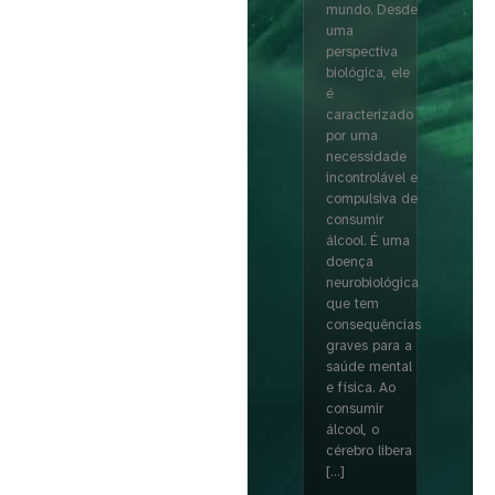
mundo. Desde
uma
perspectiva
biológica, ele
é
caracterizado
por uma
necessidade
incontrolável e
compulsiva de
consumir
álcool. É uma
doença
neurobiológica
que tem
consequências
graves para a
saúde mental
e física. Ao
consumir
álcool, o
cérebro libera
[…]