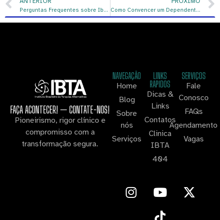
ANTERIOR
PRÓXIMO
Perguntas Frequentes sobre Ibogaína (FAQ)
Como Convencer um Dependente Químico a Aceitar Ajuda? Guia Completo para Familiares
NAVEGAÇÃO
LINKS
SERVIÇOS
RAPIDOS
Home
Fale
Dicas &
Conosco
Blog
Links
FAÇA ACONTECER! — CONTATE-NOS!
FAQs
Sobre
Contatos
Pioneirismo, rigor clínico e
nós
Agendamento
compromisso com a
Clinica
Serviços
Vagas
transformação segura.
IBTA
404