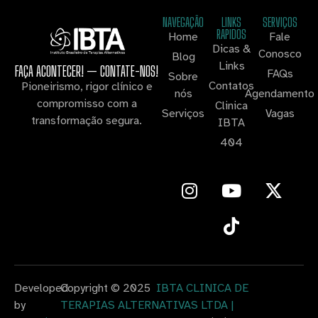
NAVEGAÇÃO
LINKS
SERVIÇOS
RAPIDOS
Home
Fale
Dicas &
Conosco
Blog
Links
FAÇA ACONTECER! — CONTATE-NOS!
FAQs
Sobre
Contatos
Pioneirismo, rigor clínico e
nós
Agendamento
compromisso com a
Clinica
Serviços
Vagas
transformação segura.
IBTA
404
Developed
Copyright © 2025
IBTA CLINICA DE
by
TERAPIAS ALTERNATIVAS LTDA |