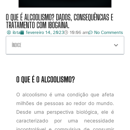
O QUE É ALCOOLISMO? DADOS, CONSEQUÊNCIAS E
TRATAMENTO COM IBOGAÍNA.
ibta
fevereiro 14, 2023
10:06 am
No Comments
ÍNDICE
O QUE É O ALCOOLISMO?
O alcoolismo é uma condição que afeta
milhões de pessoas ao redor do mundo.
Desde uma perspectiva biológica, ele é
caracterizado por uma necessidade
incontrolável e compulsiva de consumir