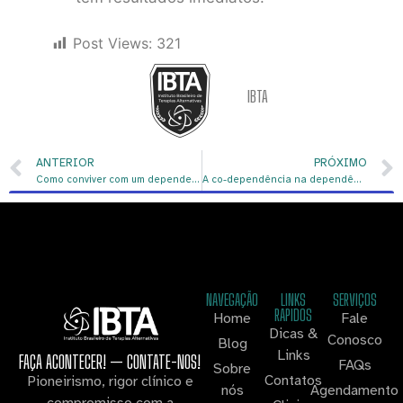
Post Views:
321
IBTA
ANTERIOR
PRÓXIMO
Como conviver com um dependente químico?
A co-dependência na dependência química: como ela afeta você e seus entes queridos
NAVEGAÇÃO
LINKS
SERVIÇOS
RAPIDOS
Home
Fale
Dicas &
Conosco
Blog
Links
FAÇA ACONTECER! — CONTATE-NOS!
FAQs
Sobre
Contatos
Pioneirismo, rigor clínico e
nós
Agendamento
compromisso com a