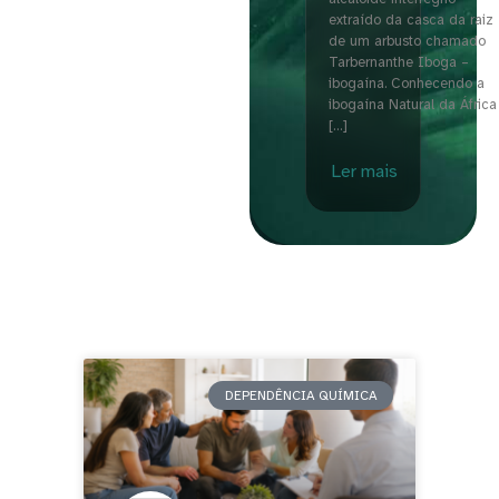
extraído da casca da raiz
de um arbusto chamado
Tarbernanthe Iboga –
ibogaína. Conhecendo a
ibogaína Natural da África
[…]
Ler mais
DEPENDÊNCIA QUÍMICA