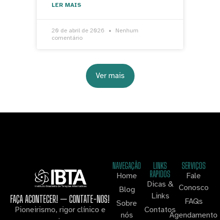
LER MAIS
20 de abril de 2026
Nenhum
comentário
Ver mais
NAVEGAÇÃO
LINKS
SERVIÇOS
RAPIDOS
Home
Fale
Dicas &
Conosco
Blog
Links
FAÇA ACONTECER! — CONTATE-NOS!
FAQs
Sobre
Contatos
Pioneirismo, rigor clínico e
nós
Agendamento