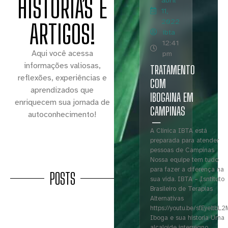
HISTÓRIAS E
abril
11,
2022
ARTIGOS!
ibta
12:41
Aqui você acessa
pm
informações valiosas,
TRATAMENTO
reflexões, experiências e
COM
aprendizados que
IBOGAINA EM
enriquecem sua jornada de
CAMPINAS
autoconhecimento!
A Clinica IBTA está
preparada para atender
pessoas de Campinas
Nossa equipe tem tudo
para fazer a diferença na
POSTS
sua vida. IBTA – Isntituto
Brasileiro de Terapias
Alternativas
https://youtu.be/sfEyeltbL2
Iboga e sua historia Uma
alcaloide interregno