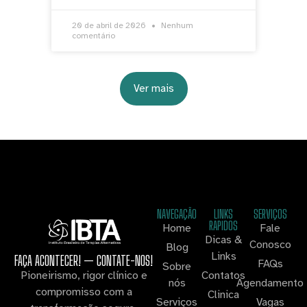
20 de abril de 2026
Nenhum
comentário
Ver mais
NAVEGAÇÃO
LINKS
SERVIÇOS
RAPIDOS
Home
Fale
Dicas &
Conosco
Blog
Links
FAÇA ACONTECER! — CONTATE-NOS!
FAQs
Sobre
Contatos
Pioneirismo, rigor clínico e
nós
Agendamento
compromisso com a
Clinica
Serviços
Vagas