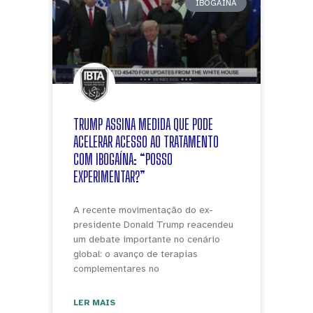
IBOGAÍNA
TRUMP ASSINA MEDIDA QUE PODE
ACELERAR ACESSO AO TRATAMENTO
COM IBOGAÍNA: “POSSO
EXPERIMENTAR?”
A recente movimentação do ex-
presidente Donald Trump reacendeu
um debate importante no cenário
global: o avanço de terapias
complementares no
LER MAIS