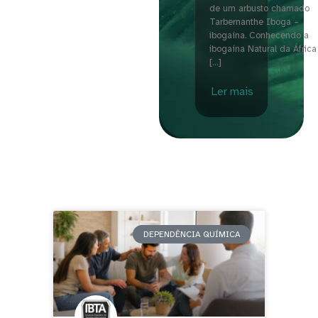
de um arbusto chamado
Tarbernanthe Iboga –
ibogaína. Conhecendo a
ibogaína Natural da África
[…]
Ler mais
DEPENDÊNCIA QUÍMICA