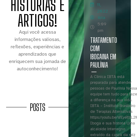
HISTÓRIAS E
11,
2022
ARTIGOS!
ibta
5:09
pm
Aqui você acessa
TRATAMENTO
informações valiosas,
reflexões, experiências e
COM
aprendizados que
IBOGAINA EM
enriquecem sua jornada de
PAULÍNIA
autoconhecimento!
A Clinica IBTA está
preparada para atender
pessoas de Paulínia Nossa
equipe tem tudo para faze
a diferença na sua vida.
POSTS
IBTA – Instituto Brasileiro
de Terapias Alternativas
https://youtu.be/sfEyeltbL2
Iboga e sua historia Uma
alcaloide interregno
extraído da casca da raiz