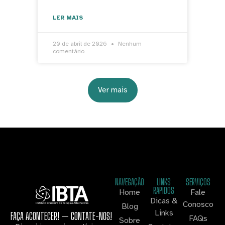
LER MAIS
20 de abril de 2026
Nenhum
comentário
Ver mais
NAVEGAÇÃO
LINKS
SERVIÇOS
RAPIDOS
Home
Fale
Dicas &
Conosco
Blog
Links
FAÇA ACONTECER! — CONTATE-NOS!
FAQs
Sobre