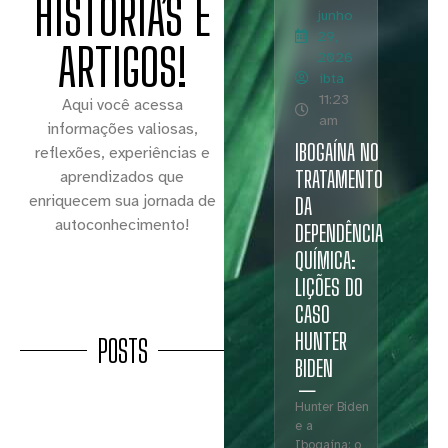
HISTÓRIAS E
junho
29,
ARTIGOS!
2026
ibta
11:23
Aqui você acessa
am
informações valiosas,
IBOGAÍNA NO
reflexões, experiências e
TRATAMENTO
aprendizados que
enriquecem sua jornada de
DA
autoconhecimento!
DEPENDÊNCIA
QUÍMICA:
LIÇÕES DO
CASO
HUNTER
POSTS
BIDEN
Hunter Biden
e a
Ibogaína: o