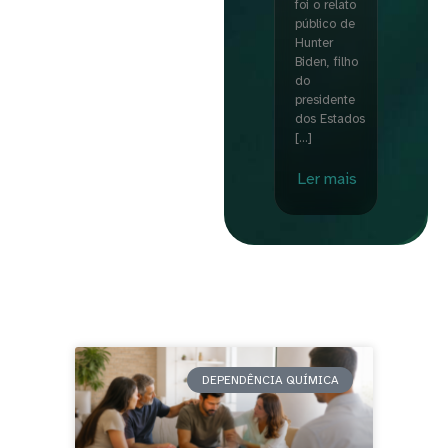
foi o relato
público de
Hunter
Biden, filho
do
presidente
dos Estados
[…]
Ler mais
DEPENDÊNCIA QUÍMICA