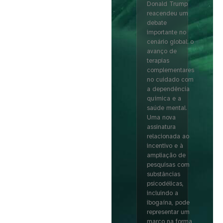
Donald Trump
reacendeu um
debate
importante no
cenário global: o
avanço de
terapias
complementares
no cuidado com
a dependência
química e a
saúde mental.
Uma nova
assinatura
relacionada ao
incentivo e à
ampliação de
pesquisas com
substâncias
psicodélicas,
incluindo a
ibogaína, pode
representar um
marco na forma