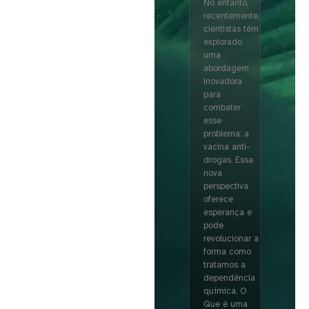
No entanto,
recentemente,
cientistas têm
explorado
uma
abordagem
inovadora
para
combater
esse
problema: a
vacina anti-
drogas. Essa
nova
perspectiva
oferece
esperança e
pode
revolucionar a
forma como
tratamos a
dependência
química. O
Que é uma