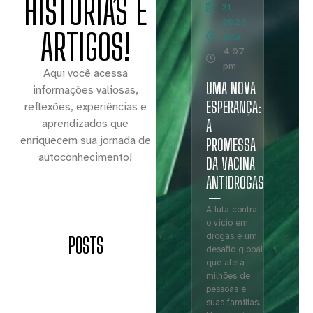
HISTÓRIAS E
31,
2023
ARTIGOS!
ibta
4:07
pm
Aqui você acessa
UMA NOVA
informações valiosas,
ESPERANÇA:
reflexões, experiências e
A
aprendizados que
enriquecem sua jornada de
PROMESSA
autoconhecimento!
DA VACINA
ANTIDROGAS
A luta contra
o vício em
drogas é um
POSTS
desafio global
que afeta
milhões de
pessoas e
suas famílias.