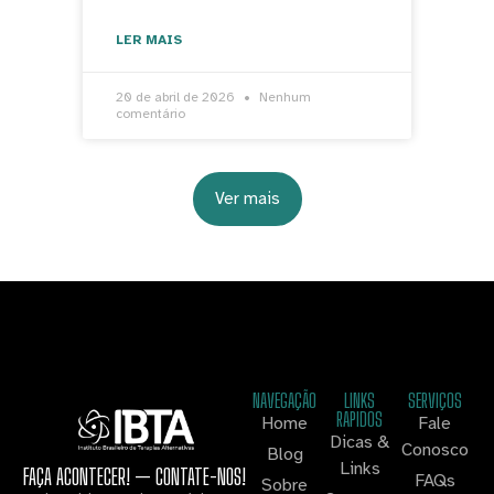
LER MAIS
20 de abril de 2026
Nenhum
comentário
Ver mais
NAVEGAÇÃO
LINKS
SERVIÇOS
RAPIDOS
Home
Fale
Dicas &
Conosco
Blog
Links
FAÇA ACONTECER! — CONTATE-NOS!
FAQs
Sobre