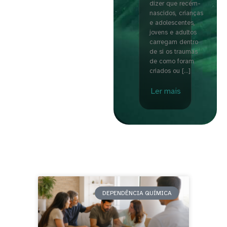
dizer que recém-
nascidos, crianças
e adolescentes,
jovens e adultos
carregam dentro
de si os traumas
de como foram
criados ou […]
Ler mais
DEPENDÊNCIA QUÍMICA