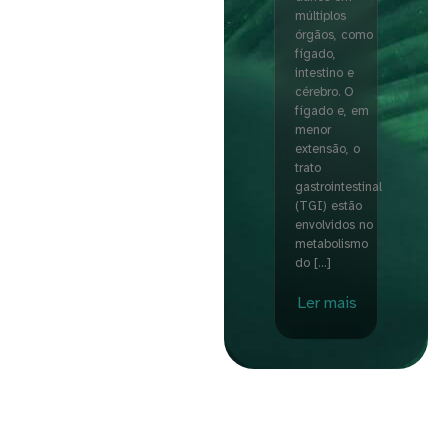
múltiplos
órgãos, como
fígado,
intestino e
cérebro. O
fígado e, em
menor
extensão, o
trato
gastrointestinal
(TGI) estão
envolvidos no
metabolismo
do […]
Ler mais