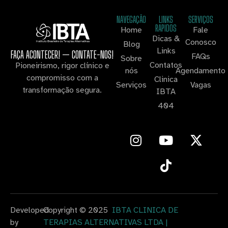
NAVEGAÇÃO
LINKS
SERVIÇOS
RAPIDOS
Home
Fale
Dicas &
Conosco
Blog
Links
FAÇA ACONTECER! — CONTATE-NOS!
FAQs
Sobre
Contatos
Pioneirismo, rigor clínico e
nós
Agendamento
compromisso com a
Clinica
Serviços
Vagas
transformação segura.
IBTA
404
Developed
Copyright © 2025
IBTA CLINICA DE
by
TERAPIAS ALTERNATIVAS LTDA |