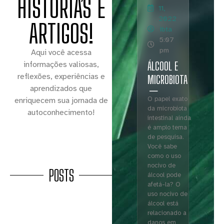
HISTÓRIAS E
11,
2022
ARTIGOS!
ibta
5:07
pm
Aqui você acessa
ÁLCOOL E
informações valiosas,
reflexões, experiências e
MICROBIOTA
aprendizados que
O papel exato
enriquecem sua jornada de
da microbiota
autoconhecimento!
intestinal ainda
é amplo tema
de pesquisa.
Você sabe
como o uso
nocivo de
POSTS
álcool pode
afetá-la? O
uso nocivo de
álcool está
relacionado a
danos em