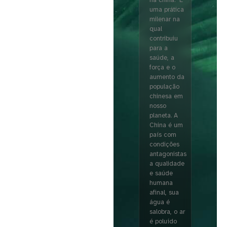
na china. É
uma prática
milenar na
qual
contribuiu
para a
saúde, a
força e o
aumento da
população
chinesa em
nosso
planeta. A
China é um
país com
condições
antagonistas
a qualidade
e saúde
humana
afinal, sua
água é
salobra, o ar
é poluído