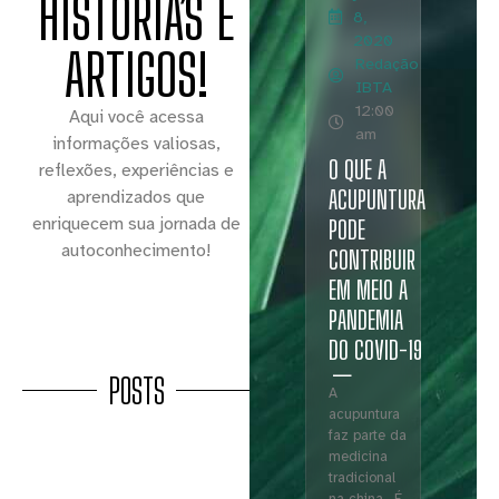
HISTÓRIAS E
8,
2020
ARTIGOS!
Redação
IBTA
12:00
Aqui você acessa
am
informações valiosas,
O QUE A
reflexões, experiências e
ACUPUNTURA
aprendizados que
enriquecem sua jornada de
PODE
autoconhecimento!
CONTRIBUIR
EM MEIO A
PANDEMIA
DO COVID-19
POSTS
A
acupuntura
faz parte da
medicina
tradicional