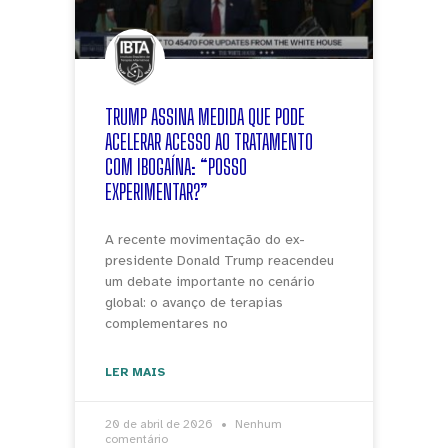
TRUMP ASSINA MEDIDA QUE PODE
ACELERAR ACESSO AO TRATAMENTO
COM IBOGAÍNA: “POSSO
EXPERIMENTAR?”
A recente movimentação do ex-
presidente Donald Trump reacendeu
um debate importante no cenário
global: o avanço de terapias
complementares no
LER MAIS
20 de abril de 2026
Nenhum
comentário