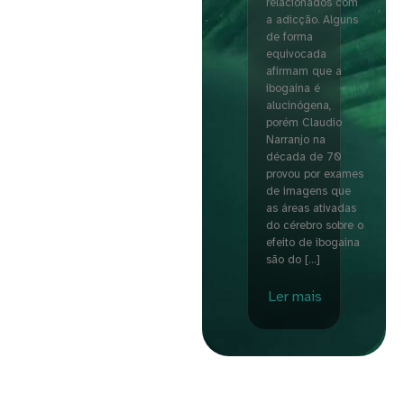
relacionados com
a adicção. Alguns
de forma
equivocada
afirmam que a
ibogaina é
alucinógena,
porém Claudio
Narranjo na
década de 70
provou por exames
de imagens que
as áreas ativadas
do cérebro sobre o
efeito de ibogaina
são do […]
Ler mais