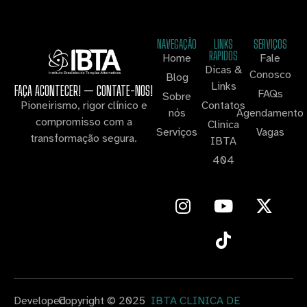
NAVEGAÇÃO
LINKS
SERVIÇOS
RAPIDOS
Home
Fale
Dicas &
Conosco
Blog
Links
FAÇA ACONTECER! — CONTATE-NOS!
FAQs
Sobre
Contatos
Pioneirismo, rigor clínico e
nós
Agendamento
compromisso com a
Clinica
Serviços
Vagas
transformação segura.
IBTA
404
Developed
Copyright © 2025
IBTA CLINICA DE