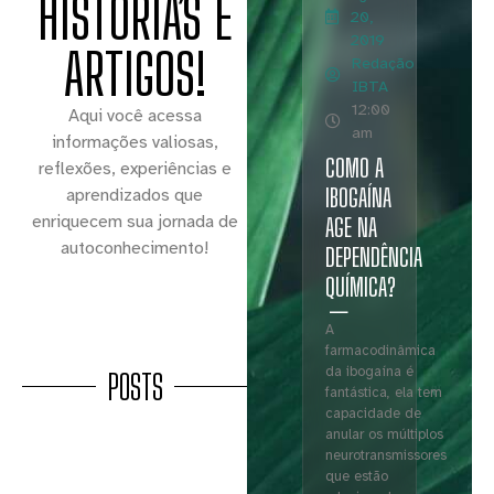
HISTÓRIAS E
20,
2019
ARTIGOS!
Redação
IBTA
12:00
Aqui você acessa
am
informações valiosas,
COMO A
reflexões, experiências e
IBOGAÍNA
aprendizados que
enriquecem sua jornada de
AGE NA
autoconhecimento!
DEPENDÊNCIA
QUÍMICA?
A
farmacodinâmica
da ibogaína é
POSTS
fantástica, ela tem
capacidade de
anular os múltiplos
neurotransmissores
que estão