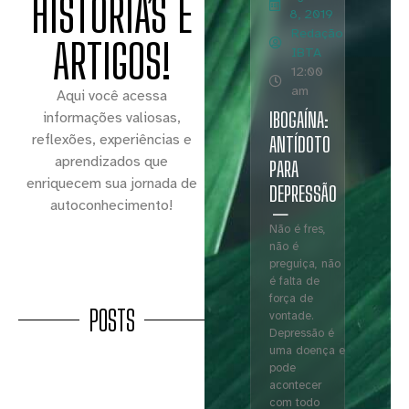
HISTÓRIAS E
8, 2019
Redação
ARTIGOS!
IBTA
12:00
am
Aqui você acessa
IBOGAÍNA:
informações valiosas,
reflexões, experiências e
ANTÍDOTO
aprendizados que
PARA
enriquecem sua jornada de
DEPRESSÃO
autoconhecimento!
Não é fres,
não é
preguiça, não
é falta de
força de
POSTS
vontade.
Depressão é
uma doença e
pode
acontecer
com todo