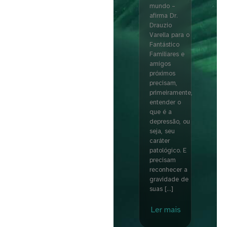
mundo –
afirma Dr.
Drauzio
Varella para o
Fantástico
Familiares e
amigos
próximos
precisam,
primeiramente,
entender o
que é a
depressão, ou
seja, seu
caráter
patológico. E
precisam
reconhecer a
gravidade de
suas […]
Ler mais