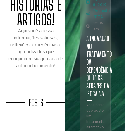
HISTÓRIAS E
6, 2019
Redação
ARTIGOS!
IBTA
12:00
am
Aqui você acessa
A INOVAÇÃO
informações valiosas,
reflexões, experiências e
NO
aprendizados que
TRATAMENTO
enriquecem sua jornada de
DA
autoconhecimento!
DEPENDÊNCIA
QUÍMICA
ATRAVÉS DA
IBOGAÍNA
POSTS
Você sabia
que existe
um
tratamento
alternativo