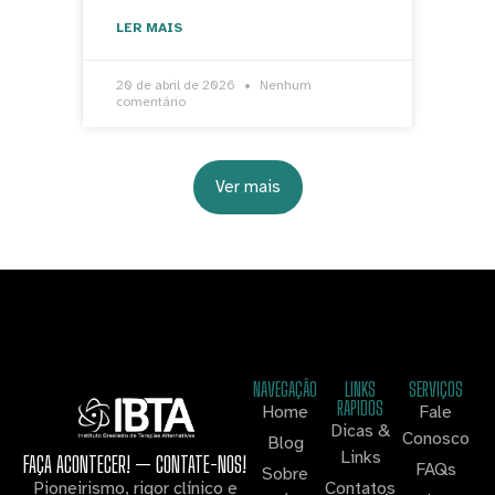
LER MAIS
20 de abril de 2026
Nenhum
comentário
Ver mais
NAVEGAÇÃO
LINKS
SERVIÇOS
RAPIDOS
Home
Fale
Dicas &
Conosco
Blog
Links
FAÇA ACONTECER! — CONTATE-NOS!
FAQs
Sobre
Contatos
Pioneirismo, rigor clínico e