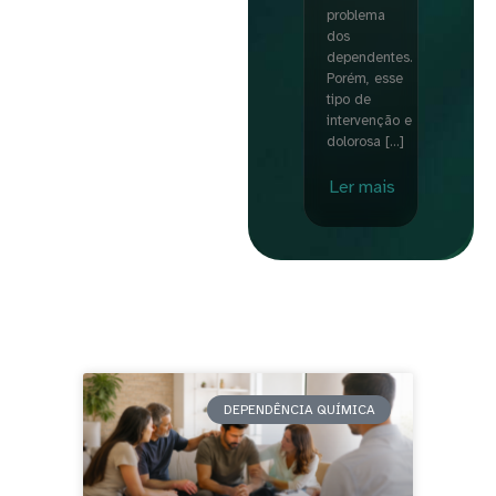
problema
dos
dependentes.
Porém, esse
tipo de
intervenção e
dolorosa […]
Ler mais
DEPENDÊNCIA QUÍMICA