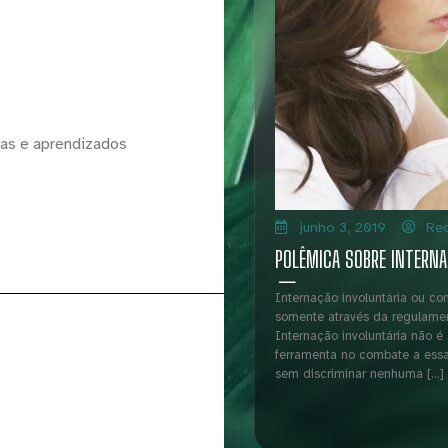
ias e aprendizados
junho 3, 2019
Re
POLÊMICA SOBRE INTERN
Internação involuntária ou c
somente através da regulament
Internação involuntária não 
ferramenta no combate a ess
sem discriminar nenhuma […]