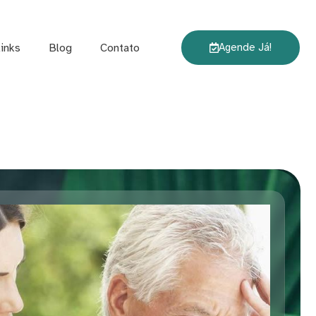
links
Blog
Contato
Agende Já!