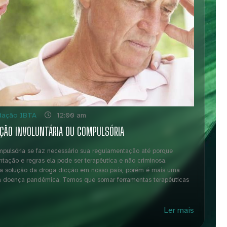
dação IBTA
12:00 am
AÇÃO INVOLUNTÁRIA OU COMPULSÓRIA
ompulsória se faz necessário sua regulamentação até porque
ação e regras ela pode ser terapêutica e não criminosa.
é a solução da droga dicção em nosso país, porém é mais uma
a doença pandêmica. Temos que somar ferramentas terapêuticas
Ler mais