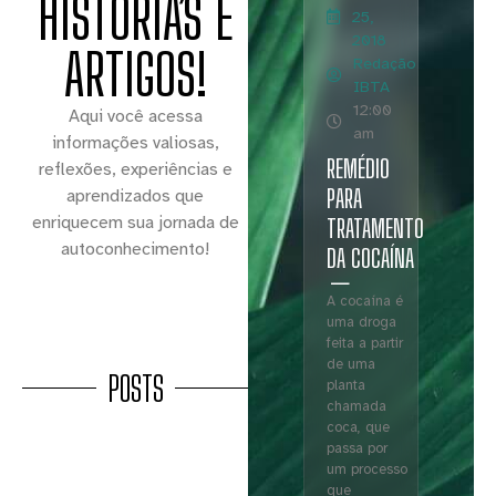
HISTÓRIAS E
25,
2018
ARTIGOS!
Redação
IBTA
12:00
Aqui você acessa
am
informações valiosas,
REMÉDIO
reflexões, experiências e
PARA
aprendizados que
enriquecem sua jornada de
TRATAMENTO
autoconhecimento!
DA COCAÍNA
A cocaína é
uma droga
feita a partir
de uma
POSTS
planta
chamada
coca, que
passa por
um processo
que