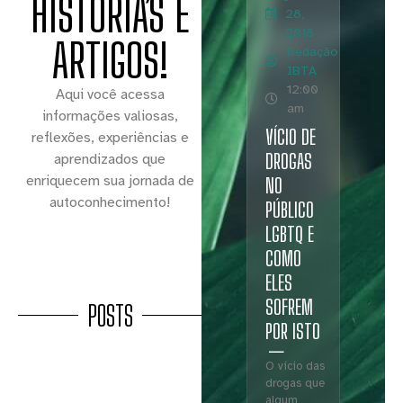
HISTÓRIAS E
28,
2018
ARTIGOS!
Redação
IBTA
12:00
Aqui você acessa
am
informações valiosas,
VÍCIO DE
reflexões, experiências e
DROGAS
aprendizados que
enriquecem sua jornada de
NO
autoconhecimento!
PÚBLICO
LGBTQ E
COMO
ELES
SOFREM
POSTS
POR ISTO
O vício das
drogas que
algum