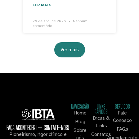
LER MAIS
20 de abril de 2026
Nenhum
comentário
Ver mais
NAVEGAÇÃO
LINKS
SERVIÇOS
RAPIDOS
Home
Fale
Dicas &
Conosco
Blog
Links
FAÇA ACONTECER! — CONTATE-NOS!
FAQs
Sobre
Contatos
Pioneirismo, rigor clínico e
nós
Agendamento