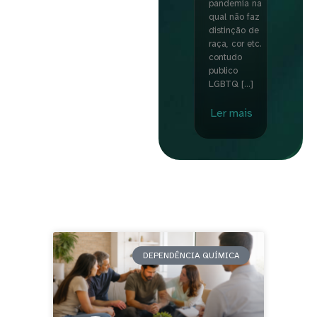
pandemia na
qual não faz
distinção de
raça, cor etc.
contudo
publico
LGBTQ […]
Ler mais
DEPENDÊNCIA QUÍMICA