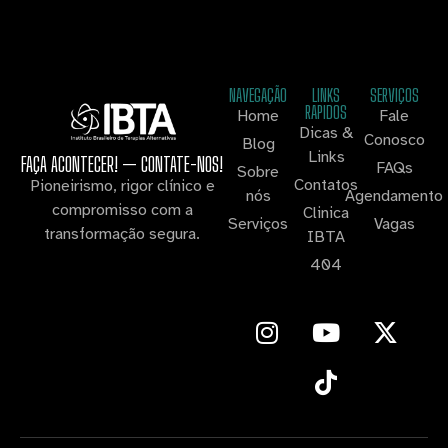
NAVEGAÇÃO
LINKS
SERVIÇOS
RAPIDOS
Home
Fale
Dicas &
Conosco
Blog
Links
FAÇA ACONTECER! — CONTATE-NOS!
FAQs
Sobre
Contatos
Pioneirismo, rigor clínico e
nós
Agendamento
compromisso com a
Clinica
Serviços
Vagas
transformação segura.
IBTA
404