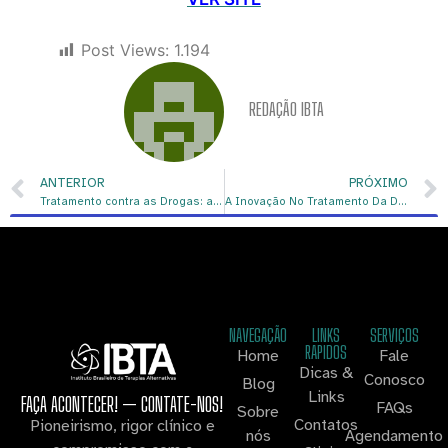
Post Views:
1.194
REDAÇÃO IBTA
ANTERIOR
PRÓXIMO
Tratamento contra as Drogas: a ibogaína e seus efeitos
A Inovação No Tratamento Da Dependência Química Através Da ibogaína
NAVEGAÇÃO
LINKS
SERVIÇOS
RAPIDOS
Home
Fale
Dicas &
Conosco
Blog
Links
FAÇA ACONTECER! — CONTATE-NOS!
FAQs
Sobre
Contatos
Pioneirismo, rigor clínico e
nós
Agendamento