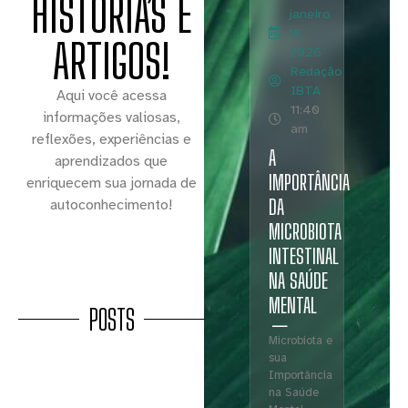
HISTÓRIAS E
janeiro
19,
ARTIGOS!
2026
Redação
IBTA
Aqui você acessa
11:40
informações valiosas,
am
reflexões, experiências e
A
aprendizados que
IMPORTÂNCIA
enriquecem sua jornada de
DA
autoconhecimento!
MICROBIOTA
INTESTINAL
NA SAÚDE
MENTAL
POSTS
Microbiota e
sua
Importância
na Saúde