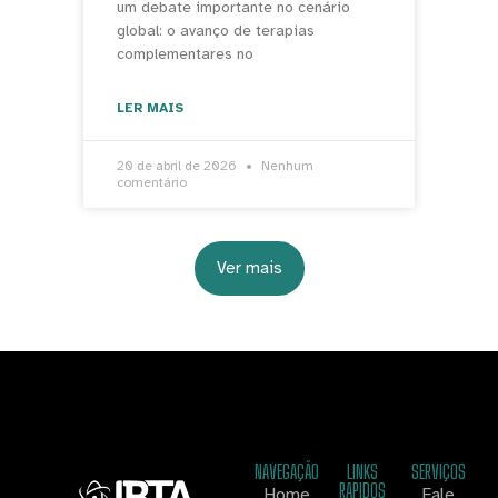
um debate importante no cenário
global: o avanço de terapias
complementares no
LER MAIS
20 de abril de 2026
Nenhum
comentário
Ver mais
NAVEGAÇÃO
LINKS
SERVIÇOS
RAPIDOS
Home
Fale