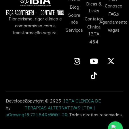
Dicas &
Conosco
Blog
Links
FAÇA ACONTECER! — CONTATE-NOS!
FAQs
Sobre
Contatos
Pioneirismo, rigor clínico e
nós
Agendamento
compromisso com a
Clinica
Serviços
Vagas
transformação segura.
IBTA
404
Developed
Copyright © 2025
IBTA CLINICA DE
by
TERAPIAS ALTERNATIVAS LTDA |
uGrowing
18.721.540/0001-20
Todos direitos reservados.