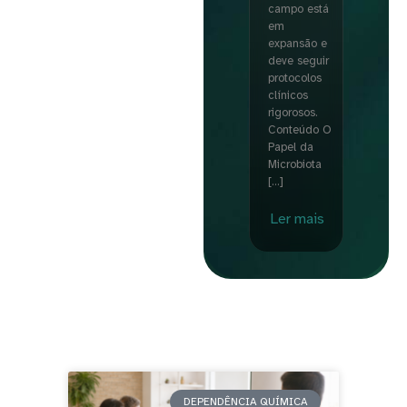
campo está
em
expansão e
deve seguir
protocolos
clínicos
rigorosos.
Conteúdo O
Papel da
Microbiota
[…]
Ler mais
DEPENDÊNCIA QUÍMICA