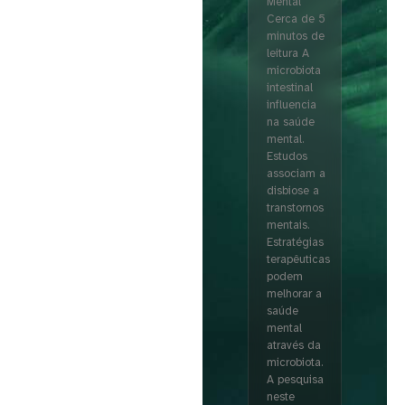
Mental
Cerca de 5
minutos de
leitura A
microbiota
intestinal
influencia
na saúde
mental.
Estudos
associam a
disbiose a
transtornos
mentais.
Estratégias
terapêuticas
podem
melhorar a
saúde
mental
através da
microbiota.
A pesquisa
neste