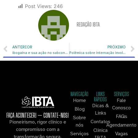
Post Views:
246
REDAÇÃO IBTA
ANTERIOR
PRÓXIMO
ibogaína e sua ação no subconsciente pela neurociência
Polêmica sobre internação involuntária ou compulsória
NAVEGAÇÃO
LINKS
SERVIÇOS
RAPIDOS
Home
Fale
Dicas &
Conosco
Blog
Links
FAÇA ACONTECER! — CONTATE-NOS!
FAQs
Sobre
Contatos
Pioneirismo, rigor clínico e
nós
Agendamento
compromisso com a
Clinica
Serviços
Vagas
transformação segura.
IBTA